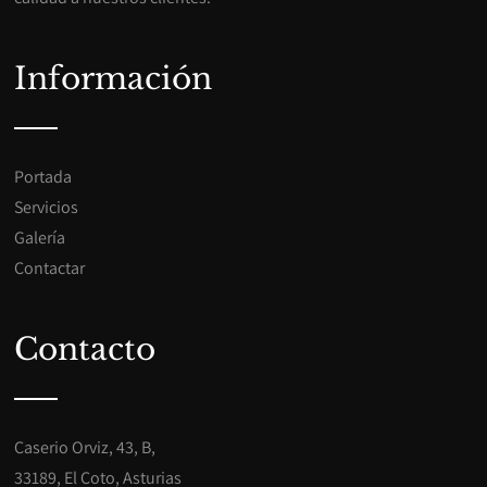
Información
Portada
Servicios
Galería
Contactar
Contacto
Caserio Orviz, 43, B,
33189, El Coto, Asturias