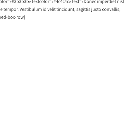
lecolor=»#3b3b3b» textcolor=»#4c4c4c» text=»Donec imperdiet nisl
empor. Vestibulum id velit tincidunt, sagittis justo convallis,
ured-box-row]