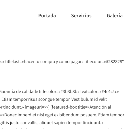
Portada
Servicios
Galería
es» titlelast=»hacer tu compra y como pagar» titlecolor=»#282828″
Garantía de calidad» titlecolor=»#3b3b3b» textcolor=»#4c4c4c»
 Etiam tempor risus scongue tempor. Vestibulum id velit
or tincidunt.» imageurl=»»] [featured-box title=»Atención al
xt=»Donec imperdiet nisl eget ex bibendum posuere. Etiam tempor
ittis justo convallis, aliquet sapien tempor tincidunt.»