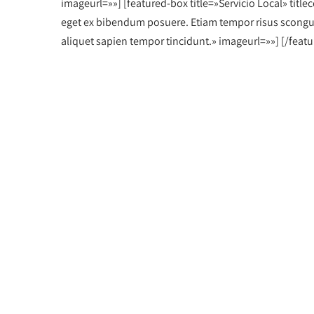
imageurl=»»] [featured-box title=»Servicio Local» tit
eget ex bibendum posuere. Etiam tempor risus scongue t
aliquet sapien tempor tincidunt.» imageurl=»»] [/feat