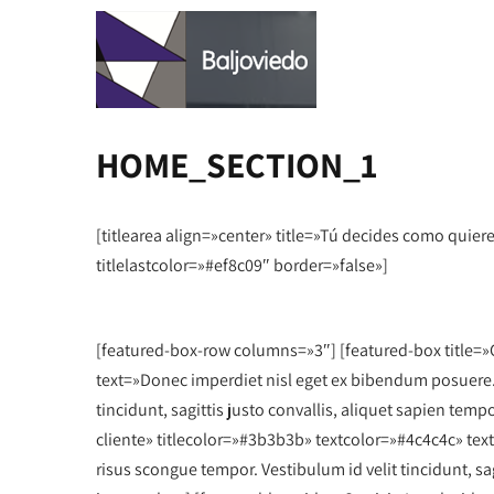
HOME_SECTION_1
[titlearea align=»center» title=»Tú decides como quier
titlelastcolor=»#ef8c09″ border=»false»]
[featured-box-row columns=»3″] [featured-box title=»
text=»Donec imperdiet nisl eget ex bibendum posuere.
tincidunt, sagittis justo convallis, aliquet sapien temp
cliente» titlecolor=»#3b3b3b» textcolor=»#4c4c4c» te
risus scongue tempor. Vestibulum id velit tincidunt, sag