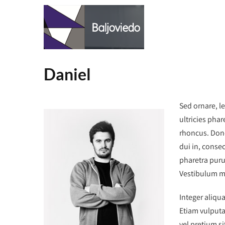
Daniel
Sed ornare, l
ultricies pha
rhoncus. Done
dui in, consec
pharetra puru
Vestibulum ma
Integer aliqua
Etiam vulputa
vel pretium si