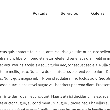
Portada
Servicios
Galería
ectus quis pharetra faucibus, ante mauris dignissim nunc, nec pellent
retra, nunc libero imperdiet metus, eleifend venenatis diam velit in 
c arcu mauris, facilisis a sollicitudin nec, consequat sed elit. Null
tetur mollis justo. Nullam a dolor quis lacus eleifend vestibulum. Do
s. Nunc quis magna nibh. Proin id sodales mi, id luctus odio. Sed a
ssa nunc, placerat vel augue vel, hendrerit pharetra diam. Praesent
m interdum quam et tincidunt. Mauris ut nisi tincidunt, malesuada fel
te auctor augue, eu condimentum augue ultricies nec. Phasellus aliq
t amet, eleifend ac erat. Vestibulum ante ipsum primis in faucibus or