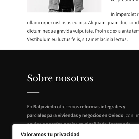
In imperdiet 
ullamcorper nisl risus eu nisi. Aliquam quam dui, cond
dictum neque gravida vulputate. Proin ac ex a ante tem
Vestibulum eu luctus felis, sit amet lacinia lectus.
Sobre nosotros
En
Baljoviedo
ofrecemos
reformas integrales y
parciales para viviendas y negocios en Oviedo
, con u
equipo de profesionales en albañilería, fontanería,
electricidad y cerrajería. Nos especializamos en la
Valoramos tu privacidad