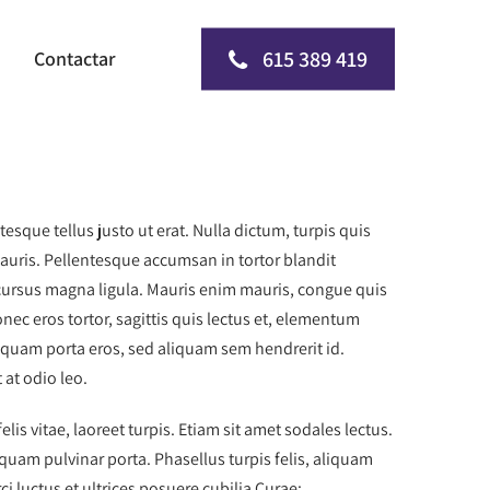
615 389 419
Contactar
esque tellus justo ut erat. Nulla dictum, turpis quis
mauris. Pellentesque accumsan in tortor blandit
a cursus magna ligula. Mauris enim mauris, congue quis
nec eros tortor, sagittis quis lectus et, elementum
liquam porta eros, sed aliquam sem hendrerit id.
 at odio leo.
is vitae, laoreet turpis. Etiam sit amet sodales lectus.
uam pulvinar porta. Phasellus turpis felis, aliquam
ci luctus et ultrices posuere cubilia Curae;