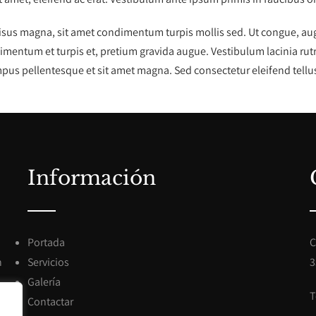
risus magna, sit amet condimentum turpis mollis sed. Ut congue, augue
imentum et turpis et, pretium gravida augue. Vestibulum lacinia rut
pus pellentesque et sit amet magna. Sed consectetur eleifend tellus.
Información
Portada
C
n
Servicios
3
Galería
T
Contactar