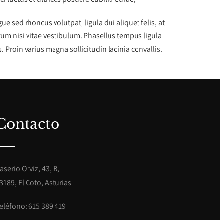
 sed rhoncus volutpat, ligula dui aliquet felis, at
rum nisi vitae vestibulum. Phasellus tempus ligula
 Proin varius magna sollicitudin lacinia convallis.
Contacto
aserio Orviz, 43, B,
3189, El Coto, Asturias
eléfono: 615 389 419